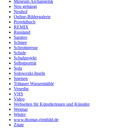
Museum Archangelsk
Neu gehängt
Neuhof
Online-Bildergalerie
Projektbuch
REMIX
Russland
Saratov
Schnee
Schrottpresse
Schule
Schulprojekt
Selbst­por­trät
Sofa
Solowezki-Inseln
Speisen
Trittauer Wassermühle
Venedig
VHS
Video
Webseiten für Künstlerinnen und Künstler
Weimar
Winter
www.thomas-römhild.de
Zitate