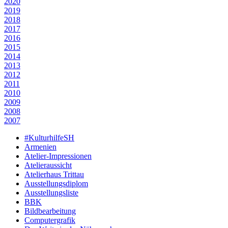
2020
2019
2018
2017
2016
2015
2014
2013
2012
2011
2010
2009
2008
2007
#KulturhilfeSH
Armenien
Atelier-Impressionen
Atelieraussicht
Atelierhaus Trittau
Ausstellungsdiplom
Ausstellungsliste
BBK
Bildbearbeitung
Computergrafik