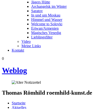
Jägers Hütte
Archangelsk im Winter
Saratov
In und um Moskau
Himmel und Wasser
Welcome to Solovki
Eriwan/Armenien
Magisches Venedig
Lieblingsfilter
Video
Meine Links
Kontakt
0
Weblog
Thomas Römhild
roemhild-kunst.de
Startseite
Aktuelles