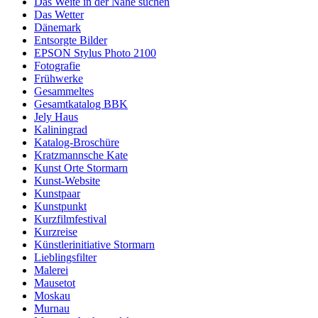
Das Weite in der Nähe suchen
Das Wetter
Dänemark
Entsorgte Bilder
EPSON Stylus Photo 2100
Fotografie
Frühwerke
Gesammeltes
Gesamtkatalog BBK
Jely Haus
Kaliningrad
Katalog-Broschüre
Kratzmannsche Kate
Kunst Orte Stormarn
Kunst-Website
Kunstpaar
Kunstpunkt
Kurzfilmfestival
Kurzreise
Künstlerinitiative Stormarn
Lieblingsfilter
Malerei
Mausetot
Moskau
Murnau