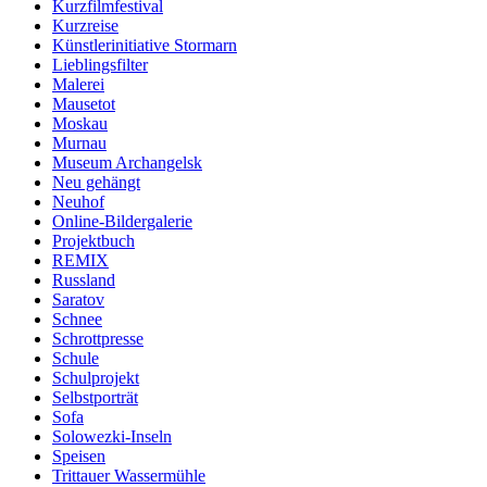
Kurzfilmfestival
Kurzreise
Künstlerinitiative Stormarn
Lieblingsfilter
Malerei
Mausetot
Moskau
Murnau
Museum Archangelsk
Neu gehängt
Neuhof
Online-Bildergalerie
Projektbuch
REMIX
Russland
Saratov
Schnee
Schrottpresse
Schule
Schulprojekt
Selbst­por­trät
Sofa
Solowezki-Inseln
Speisen
Trittauer Wassermühle