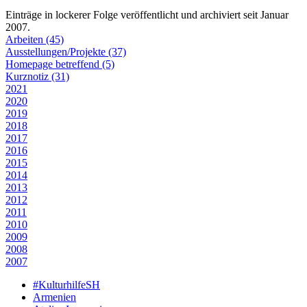
Einträge in lockerer Folge veröffentlicht und archiviert seit Januar
2007.
Arbeiten (45)
Ausstellungen/Projekte (37)
Homepage betreffend (5)
Kurznotiz (31)
2021
2020
2019
2018
2017
2016
2015
2014
2013
2012
2011
2010
2009
2008
2007
#KulturhilfeSH
Armenien