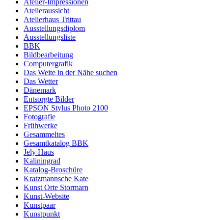
Atelier-Impressionen
Atelieraussicht
Atelierhaus Trittau
Ausstellungsdiplom
Ausstellungsliste
BBK
Bildbearbeitung
Computergrafik
Das Weite in der Nähe suchen
Das Wetter
Dänemark
Entsorgte Bilder
EPSON Stylus Photo 2100
Fotografie
Frühwerke
Gesammeltes
Gesamtkatalog BBK
Jely Haus
Kaliningrad
Katalog-Broschüre
Kratzmannsche Kate
Kunst Orte Stormarn
Kunst-Website
Kunstpaar
Kunstpunkt