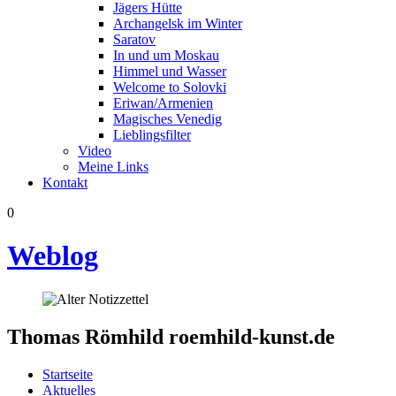
Jägers Hütte
Archangelsk im Winter
Saratov
In und um Moskau
Himmel und Wasser
Welcome to Solovki
Eriwan/Armenien
Magisches Venedig
Lieblingsfilter
Video
Meine Links
Kontakt
0
Weblog
Thomas Römhild
roemhild-kunst.de
Startseite
Aktuelles