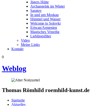
Jägers Hütte
Archangelsk im Winter
Saratov
In und um Moskau
Himmel und Wasser
Welcome to Solovki
Eriwan/Armenien
Magisches Venedig
Lieblingsfilter
Video
Meine Links
Kontakt
0
Weblog
Thomas Römhild
roemhild-kunst.de
Startseite
Aktuelles