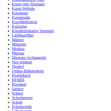
Kunst Orte Stormarn
Kunst-Website
Kunstpaar
Kunstpunkt
Kurzfilmfestival
Kurzreise
Künstlerinitiative Stormarn
Lieblingsfilter
Malerei
Mausetot
Moskau
Murnau
Museum Archangelsk
Neu gehängt
Neuhof
Online-Bildergalerie
Projektbuch
REMIX
Russland
Saratov
Schnee
Schrottpresse
Schule
Schulprojekt