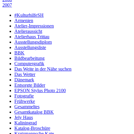
2007
#KulturhilfeSH
Armenien
Atelier-Impressionen
Atelieraussicht
Atelierhaus Trittau
Ausstellungsdiplom
Ausstellungsliste
BBK
Bildbearbeitung
Computergrafik
Das Weite in der Nähe suchen
Das Wetter
Dänemark
Entsorgte Bilder
EPSON Stylus Photo 2100
Fotografie
Frühwerke
Gesammeltes
Gesamtkatalog BBK
Jely Haus
Kaliningrad
Katalog-Broschüre
Kratzmannsche Kate