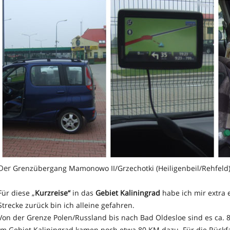
Der
Grenzübergang Mamonowo II/Grzechotki (Heiligenbeil/Rehfeld)
Für diese „
Kurzreise“
in das
Gebiet Kaliningrad
habe ich mir extra 
Strecke zurück bin ich alleine gefahren.
Von der Grenze Polen/Russland bis nach Bad Oldesloe sind es ca. 
Im Gebiet Kaliningrad kamen noch etwa 80 KM dazu. Für die Rückfa