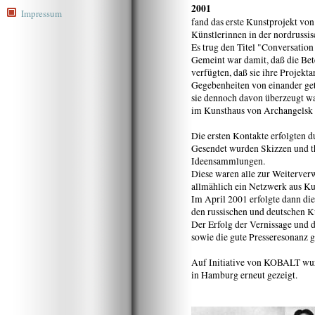
2001
Impressum
fand das erste Kunstprojekt vo
Künstlerinnen in der nordrussis
Es trug den Titel "Conversation 
Gemeint war damit, daß die Bet
verfügten, daß sie ihre Projekta
Gegebenheiten von einander ge
sie dennoch davon überzeugt wa
im Kunsthaus von Archangelsk r
Die ersten Kontakte erfolgten d
Gesendet wurden Skizzen und t
Ideensammlungen.
Diese waren alle zur Weiterver
allmählich ein Netzwerk aus Ku
Im April 2001 erfolgte dann di
den russischen und deutschen K
Der Erfolg der Vernissage und
sowie die gute Presseresonanz
Auf Initiative von KOBALT wur
in Hamburg erneut gezeigt.