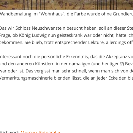
Wandbemalung im "Wohnhaus", die Farbe wurde ohne Grundierun
Das wir Schloss Neuschwanstein besucht haben, soll an dieser Ste
Frage, ob König Ludwig nun geisteskrank war oder nicht, hätte i
bekommen. Sie blieb, trotz entsprechender Lektüre, allerdings off
Interessant noch die persönliche Erkenntnis, das die Akzeptanz 
und den anderen Künstlern in der damaligen (und heutigen!?) Be
war oder ist. Das vergisst man sehr schnell, wenn man sich von de
Vermarktungsmaschinerie blenden lässt, die an jeder Ecke den blau
Stichwort:
Murnau
,
Fotografie