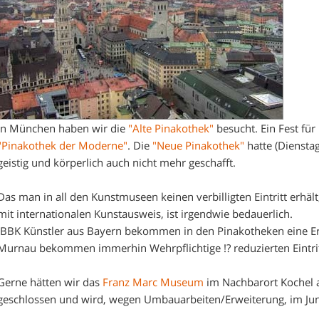
In München haben wir die
"Alte Pinakothek"
besucht. Ein Fest für
"Pinakothek der Moderne"
. Die
"Neue Pinakothek"
hatte (Dienstag
geistig und körperlich auch nicht mehr geschafft.
Das man in all den Kunstmuseen keinen verbilligten Eintritt erhäl
mit internationalen Kunstausweis, ist irgendwie bedauerlich.
(BBK Künstler aus Bayern bekommen in den Pinakotheken eine
Murnau bekommen immerhin Wehrpflichtige !? reduzierten Eintrit
Gerne hätten wir das
Franz Marc Museum
im Nachbarort Kochel 
geschlossen und wird, wegen Umbauarbeiten/Erweiterung, im Jun